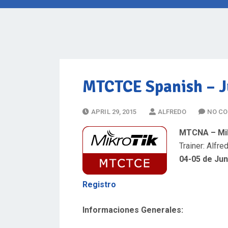
MTCTCE Spanish
– J
P
APRIL 29, 2015
ALFREDO
NO C
O
MTCNA – Mikr
S
Trainer: Alfre
T
04-05 de Jun
E
D
Registro
O
N
Informaciones Generales: