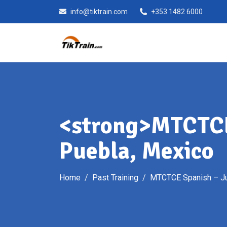
Skip
info@tiktrain.com
+353 1482 6000
to
content
<strong>MTCTCE
Puebla, Mexico
Home
Past Training
MTCTCE Spanish – Ju