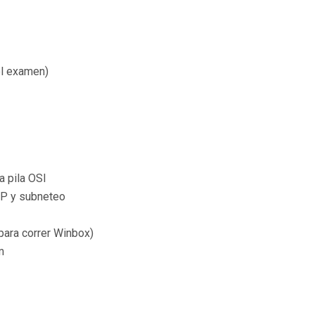
el examen)
a pila OSI
IP y subneteo
para correr Winbox)
m